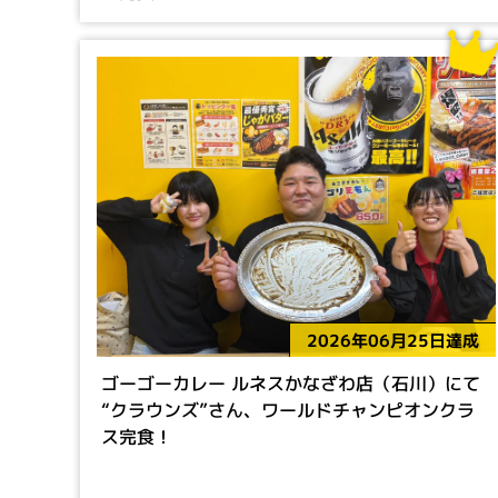
2026年06月25日達成
ゴーゴーカレー ルネスかなざわ店（石川）にて
“クラウンズ”さん、ワールドチャンピオンクラ
ス完食！