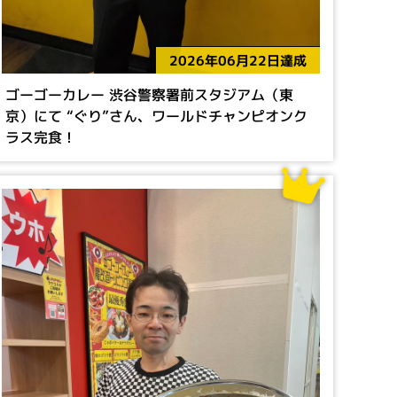
2026年06月22日達成
ゴーゴーカレー 渋谷警察署前スタジアム（東
京）にて “ぐり”さん、ワールドチャンピオンク
ラス完食！