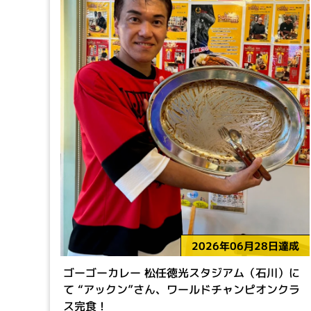
2026年06月28日達成
ゴーゴーカレー 松任徳光スタジアム（石川）に
て “アックン”さん、ワールドチャンピオンクラ
ス完食！