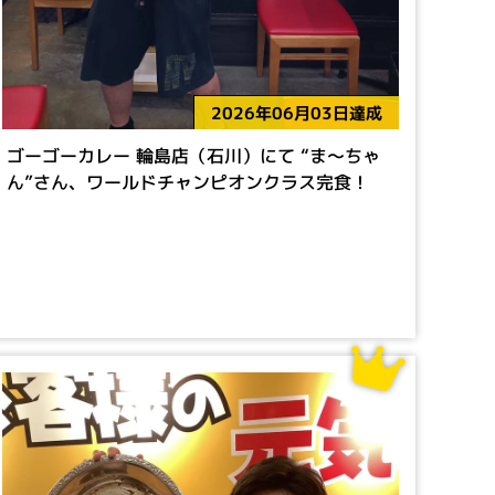
2026年06月03日達成
ゴーゴーカレー 輪島店（石川）にて “ま～ちゃ
ん”さん、ワールドチャンピオンクラス完食！