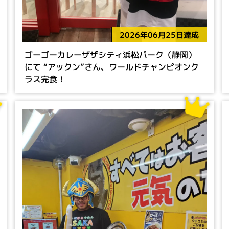
2026年06月25日達成
ゴーゴーカレーザザシティ浜松パーク（静岡）
にて “アックン”さん、ワールドチャンピオンク
ラス完食！