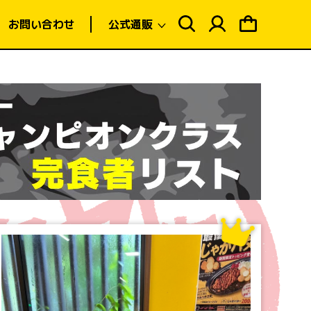
ロ
ピ
グ
ン
お問い合わせ
公式通販
イ
グ
ン
カ
ー
ト