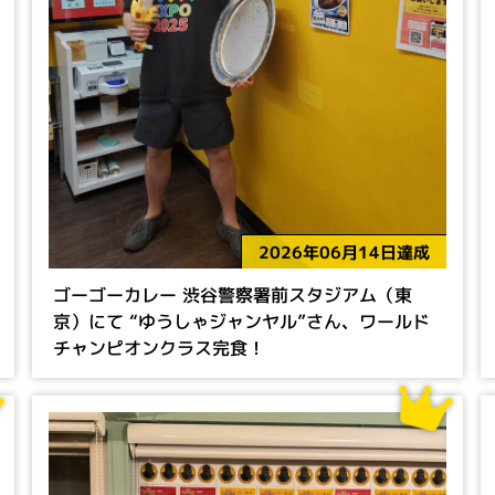
2026年06月14日達成
ゴーゴーカレー 渋谷警察署前スタジアム（東
京）にて “ゆうしゃジャンヤル”さん、ワールド
チャンピオンクラス完食！