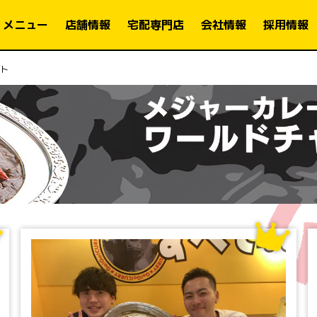
メニュー
店舗情報
宅配専門店
会社情報
採用情報
ト