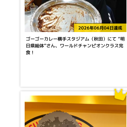
2026年06月04日達成
ゴーゴーカレー横手スタジアム（秋田）にて “明
日県総体”さん、ワールドチャンピオンクラス完
食！