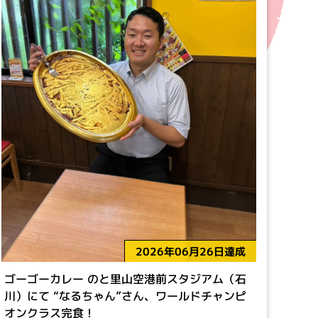
2026年06月26日達成
ゴーゴーカレー のと里山空港前スタジアム（石
川）にて “なるちゃん”さん、ワールドチャンピ
オンクラス完食！