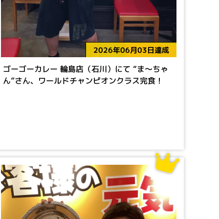
2026年06月03日達成
ゴーゴーカレー 輪島店（石川）にて “ま～ちゃ
ん”さん、ワールドチャンピオンクラス完食！