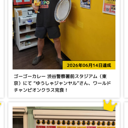
2026年06月14日達成
ゴーゴーカレー 渋谷警察署前スタジアム（東
京）にて “ゆうしゃジャンヤル”さん、ワールド
チャンピオンクラス完食！