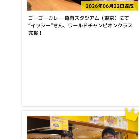
2026年06月22日達成
ゴーゴーカレー 亀有スタジアム（東京）にて
“イッシー”さん、ワールドチャンピオンクラス
完食！