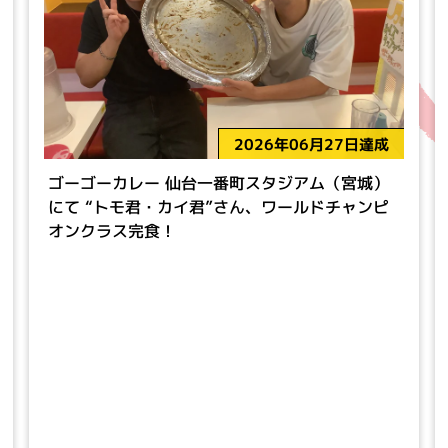
2026年06月27日達成
ゴーゴーカレー 仙台一番町スタジアム（宮城）
にて “トモ君・カイ君”さん、ワールドチャンピ
オンクラス完食！