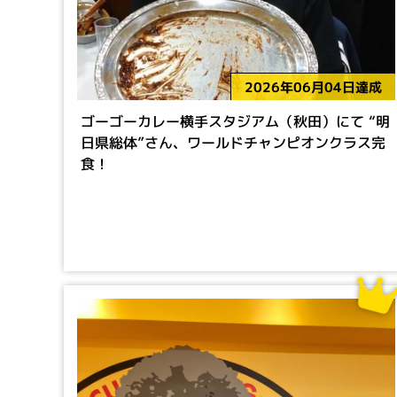
2026年06月04日達成
ゴーゴーカレー横手スタジアム（秋田）にて “明
日県総体”さん、ワールドチャンピオンクラス完
食！