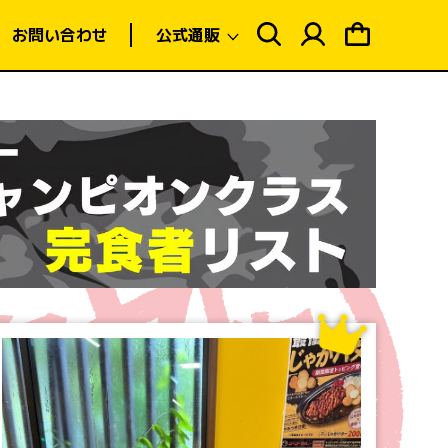
ロ
ピ
グ
ン
お問い合わせ
公式通販
イ
グ
ン
カ
ー
ト