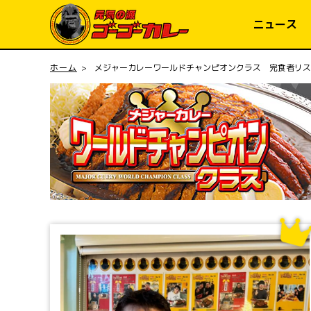
コンテ
ンツに
ニュース
進む
ホーム
メジャーカレーワールドチャンピオンクラス 完食者リス