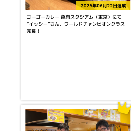
2026年06月22日達成
ゴーゴーカレー 亀有スタジアム（東京）にて
“イッシー”さん、ワールドチャンピオンクラス
完食！