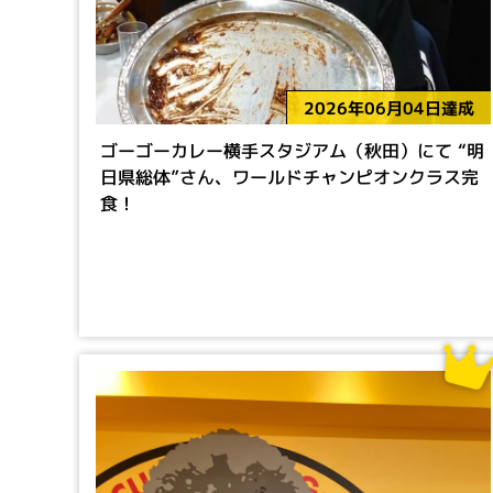
2026年06月04日達成
ゴーゴーカレー横手スタジアム（秋田）にて “明
日県総体”さん、ワールドチャンピオンクラス完
食！