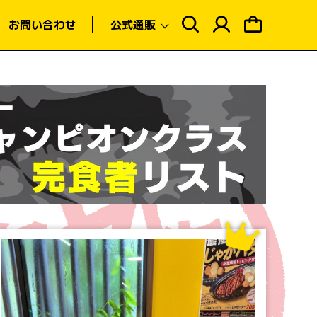
ロ
ピ
グ
ン
お問い合わせ
公式通販
イ
グ
ン
カ
ー
ト