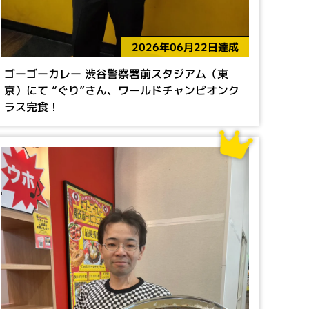
2026年06月22日達成
ゴーゴーカレー 渋谷警察署前スタジアム（東
京）にて “ぐり”さん、ワールドチャンピオンク
ラス完食！