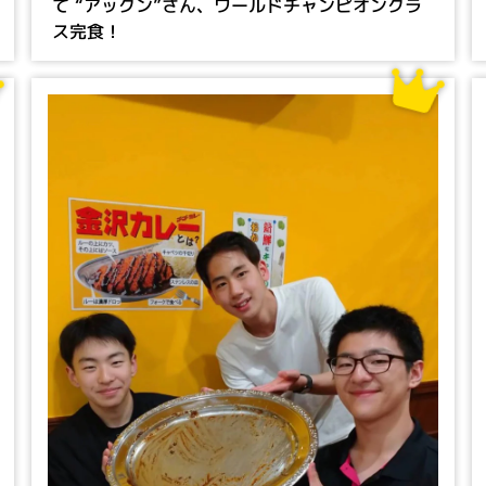
て “アックン”さん、ワールドチャンピオンクラ
ス完食！