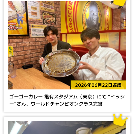
2026年06月22日達成
ゴーゴーカレー 亀有スタジアム（東京）にて “イッシ
ー”さん、ワールドチャンピオンクラス完食！