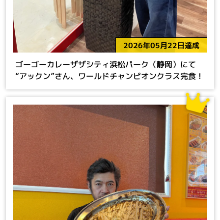
2026年05月22日達成
ゴーゴーカレーザザシティ浜松パーク（静岡）にて
“アックン”さん、ワールドチャンピオンクラス完食！