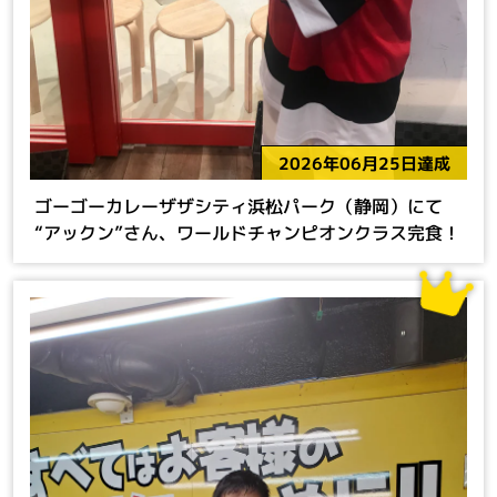
2026年06月25日達成
ゴーゴーカレーザザシティ浜松パーク（静岡）にて
“アックン”さん、ワールドチャンピオンクラス完食！