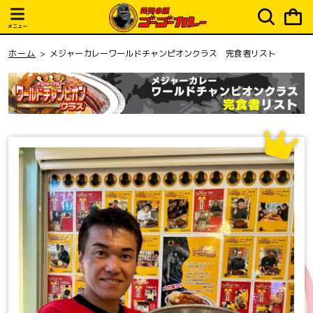
ピ
コンテ
ンツに
ン
進む
メニュー
グ
カ
ホーム
メジャーカレーワールドチャンピオンクラス 完食者リスト
ー
ト