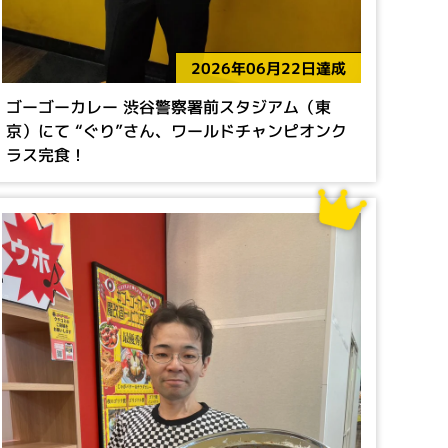
2026年06月22日達成
ゴーゴーカレー 渋谷警察署前スタジアム（東
京）にて “ぐり”さん、ワールドチャンピオンク
ラス完食！