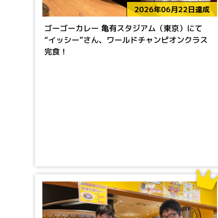
2026年06月22日達成
ゴーゴーカレー 亀有スタジアム（東京）にて
“イッシー”さん、ワールドチャンピオンクラス
完食！