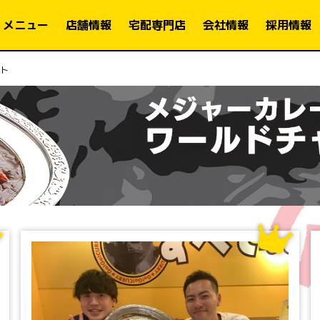
メニュー
店舗情報
宅配専門店
会社情報
採用情報
ト