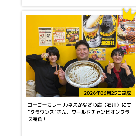
2026年06月25日達成
ゴーゴーカレー ルネスかなざわ店（石川）にて
“クラウンズ”さん、ワールドチャンピオンクラ
ス完食！