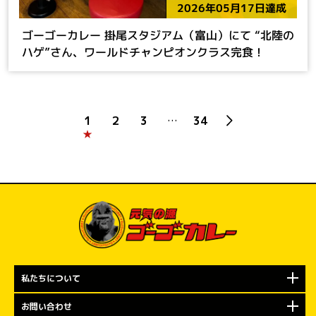
2026年05月17日達成
ゴーゴーカレー 掛尾スタジアム（富山）にて “北陸の
ハゲ”さん、ワールドチャンピオンクラス完食！
1
2
3
…
34
私たちについて
お問い合わせ