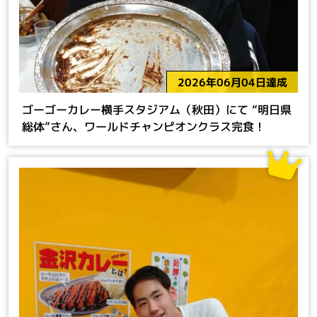
2026年06月04日達成
ゴーゴーカレー横手スタジアム（秋田）にて “明日県
総体”さん、ワールドチャンピオンクラス完食！