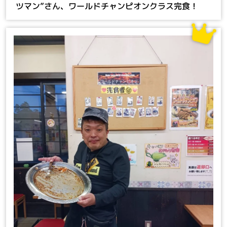
ツマン”さん、ワールドチャンピオンクラス完食！