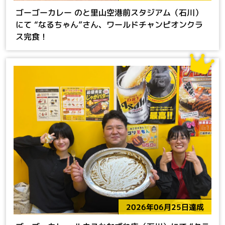
ゴーゴーカレー のと里山空港前スタジアム（石川）
にて “なるちゃん”さん、ワールドチャンピオンクラ
ス完食！
2026年06月25日達成