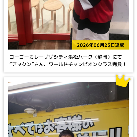
2026年06月25日達成
ゴーゴーカレーザザシティ浜松パーク（静岡）にて
“アックン”さん、ワールドチャンピオンクラス完食！