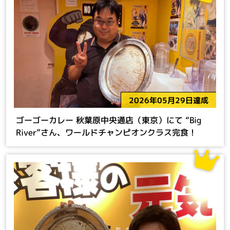
2026年05月29日達成
ゴーゴーカレー 秋葉原中央通店（東京）にて “Big
River”さん、ワールドチャンピオンクラス完食！