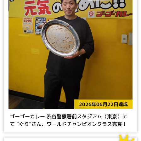
2026年06月22日達成
ゴーゴーカレー 渋谷警察署前スタジアム（東京）に
て “ぐり”さん、ワールドチャンピオンクラス完食！