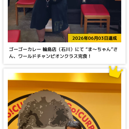
2026年06月03日達成
ゴーゴーカレー 輪島店（石川）にて “ま～ちゃん”さ
ん、ワールドチャンピオンクラス完食！