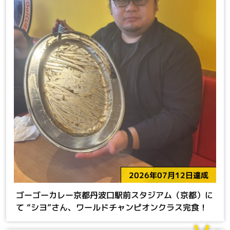
2026年07月12日達成
ゴーゴーカレー京都丹波口駅前スタジアム（京都）に
て “シヨ”さん、ワールドチャンピオンクラス完食！