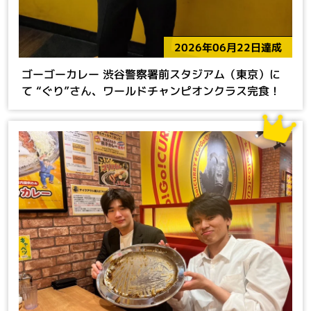
2026年06月22日達成
ゴーゴーカレー 渋谷警察署前スタジアム（東京）に
て “ぐり”さん、ワールドチャンピオンクラス完食！