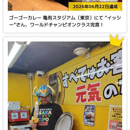
2026年06月22日達成
ゴーゴーカレー 亀有スタジアム（東京）にて “イッシ
ー”さん、ワールドチャンピオンクラス完食！