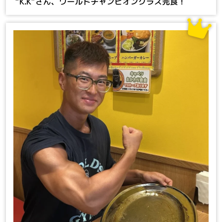
“K.K”さん、ワールドチャンピオンクラス完食！