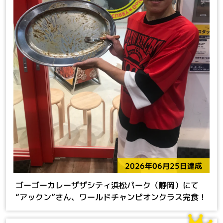
2026年06月25日達成
ゴーゴーカレーザザシティ浜松パーク（静岡）にて
“アックン”さん、ワールドチャンピオンクラス完食！