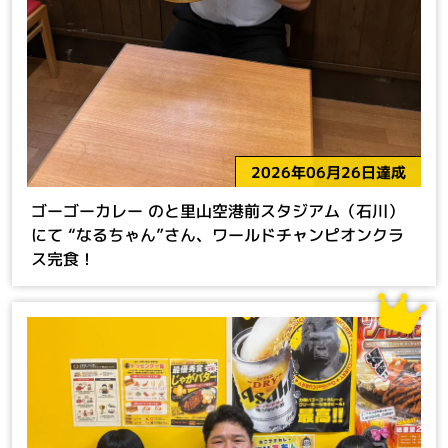
2026年06月26日達成
ゴーゴーカレー のと里山空港前スタジアム（石川）
にて “なるちゃん”さん、ワールドチャンピオンクラ
ス完食！