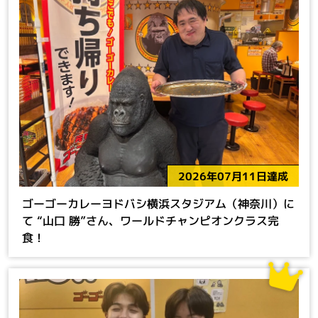
2026年07月11日達成
ゴーゴーカレーヨドバシ横浜スタジアム（神奈川）に
て “山口 勝”さん、ワールドチャンピオンクラス完
食！