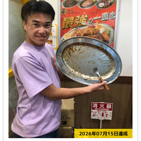
2026年07月15日達成