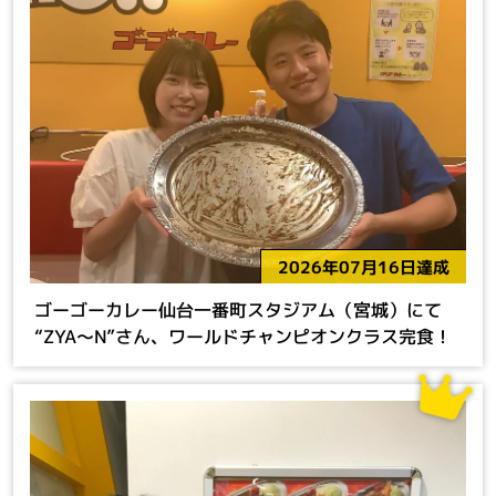
2026年07月16日達成
ゴーゴーカレー仙台一番町スタジアム（宮城）にて
“ZYA～N”さん、ワールドチャンピオンクラス完食！