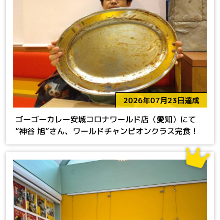
2026年07月23日達成
ゴーゴーカレー安城コロナワールド店（愛知）にて
“神谷 旭”さん、ワールドチャンピオンクラス完食！