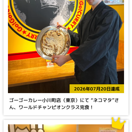
2026年07月20日達成
ゴーゴーカレー小川町店（東京）にて “ネコマタ”さ
ん、ワールドチャンピオンクラス完食！