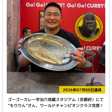
2026年07月05日達成
ゴーゴーカレー宇治六地蔵スタジアム（京都府）にて
“もりりん”さん、ワールドチャンピオンクラス完食！