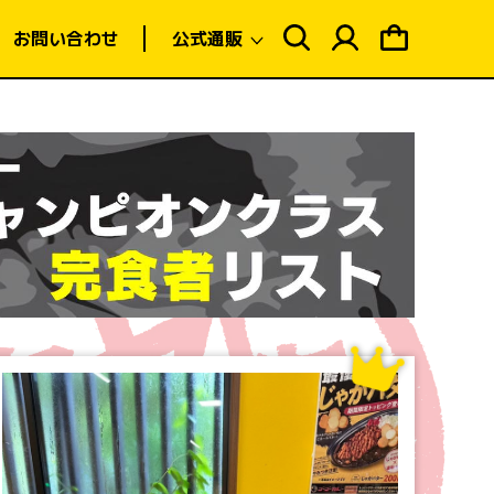
ロ
ピ
グ
ン
お問い合わせ
公式通販
イ
グ
ン
カ
ー
ト