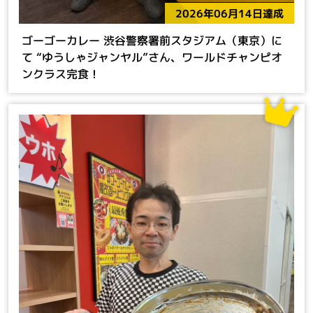
2026年06月14日達成
ゴーゴーカレー 渋谷警察署前スタジアム（東京）に
て “ゆうしゃジャンヤル”さん、ワールドチャンピオ
ンクラス完食！