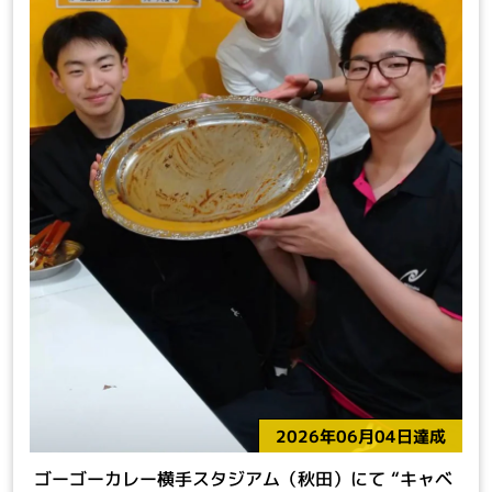
2026年06月04日達成
ゴーゴーカレー横手スタジアム（秋田）にて “キャベ