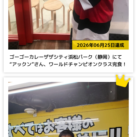
2026年06月25日達成
ゴーゴーカレーザザシティ浜松パーク（静岡）にて
“アックン”さん、ワールドチャンピオンクラス完食！