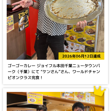
2026年06月12日達成
ゴーゴーカレー ジョイフル本田千葉ニュータウンパ
ーク（千葉）にて “ケンさん”さん、ワールドチャン
ピオンクラス完食！