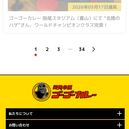
2026年05月17日達成
ゴーゴーカレー 掛尾スタジアム（富山）にて “北陸の
ハゲ”さん、ワールドチャンピオンクラス完食！
1
2
3
…
34
私たちについて
お問い合わせ