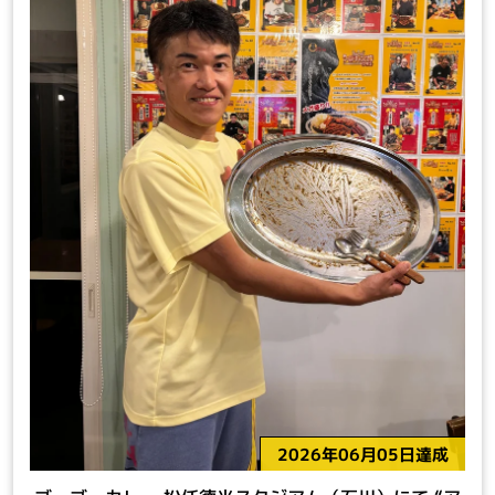
2026年06月05日達成