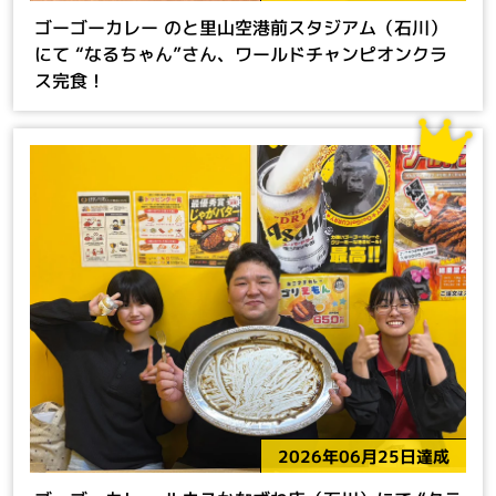
ゴーゴーカレー のと里山空港前スタジアム（石川）
にて “なるちゃん”さん、ワールドチャンピオンクラ
ス完食！
2026年06月25日達成