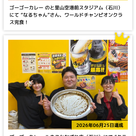
ゴーゴーカレー のと里山空港前スタジアム（石川）
にて “なるちゃん”さん、ワールドチャンピオンクラ
ス完食！
2026年06月25日達成