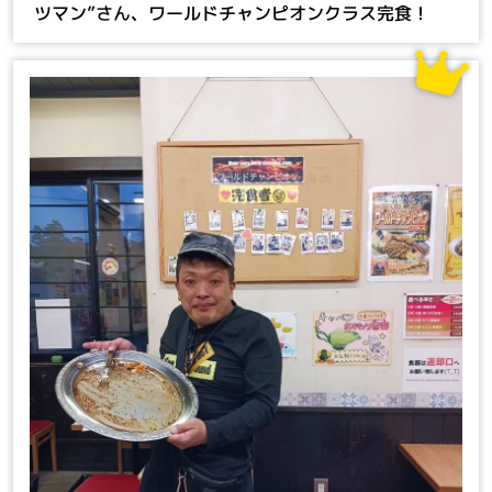
ツマン”さん、ワールドチャンピオンクラス完食！