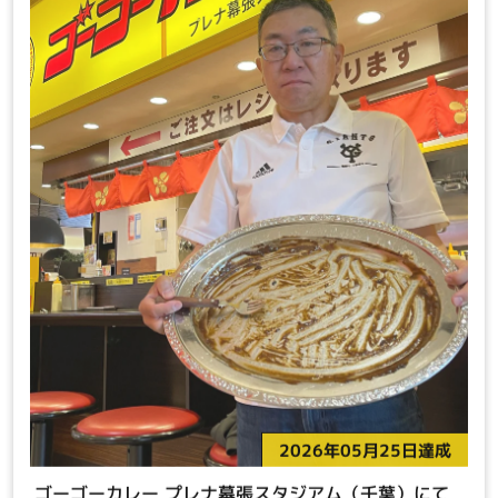
2026年05月25日達成
ゴーゴーカレー プレナ幕張スタジアム（千葉）にて