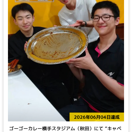
2026年06月04日達成
ゴーゴーカレー横手スタジアム（秋田）にて “キャベ