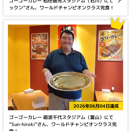
ゴーゴーカレー 松任徳光スタジアム（石川）にて “ア
ックン”さん、ワールドチャンピオンクラス完食！
2026年06月04日達成
ゴーゴーカレー 砺波千代スタジアム（富山）にて
“Sun-hiroki”さん、ワールドチャンピオンクラス完