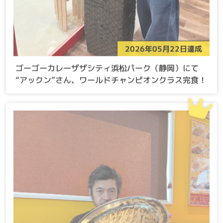
2026年05月22日達成
ゴーゴーカレーザザシティ浜松パーク（静岡）にて
“アックン”さん、ワールドチャンピオンクラス完食！