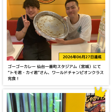
2026年06月27日達成
ゴーゴーカレー 仙台一番町スタジアム（宮城）にて
“トモ君・カイ君”さん、ワールドチャンピオンクラス
完食！