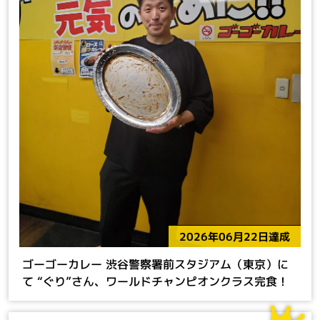
2026年06月22日達成
ゴーゴーカレー 渋谷警察署前スタジアム（東京）に
て “ぐり”さん、ワールドチャンピオンクラス完食！