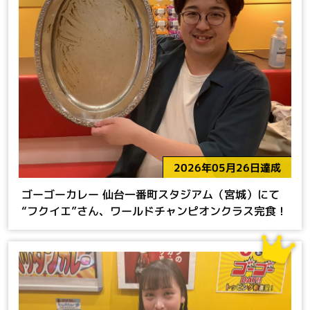
2026年05月26日達成
ゴーゴーカレー 仙台一番町スタジアム（宮城）にて
“フクイエ”さん、ワールドチャンピオンクラス完食！