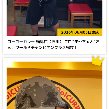
2026年06月03日達成
ゴーゴーカレー 輪島店（石川）にて “ま～ちゃん”さ
ん、ワールドチャンピオンクラス完食！