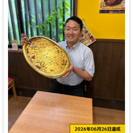
2026年06月26日達成