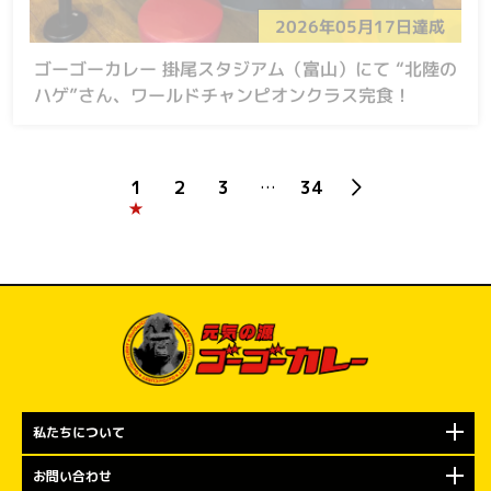
2026年05月17日達成
ゴーゴーカレー 掛尾スタジアム（富山）にて “北陸の
ハゲ”さん、ワールドチャンピオンクラス完食！
1
2
3
…
34
私たちについて
お問い合わせ