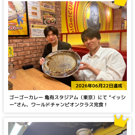
2026年06月22日達成
ゴーゴーカレー 亀有スタジアム（東京）にて “イッシ
ー”さん、ワールドチャンピオンクラス完食！