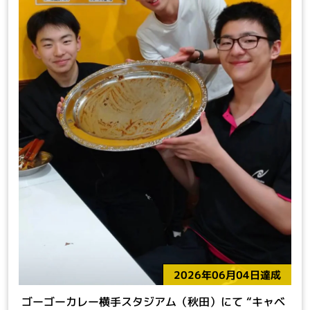
2026年06月04日達成
ゴーゴーカレー横手スタジアム（秋田）にて “キャベ