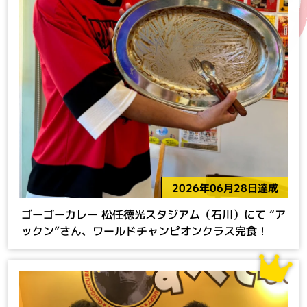
2026年06月28日達成
ゴーゴーカレー 松任徳光スタジアム（石川）にて “ア
ックン”さん、ワールドチャンピオンクラス完食！