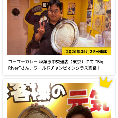
2026年05月29日達成
ゴーゴーカレー 秋葉原中央通店（東京）にて “Big
River”さん、ワールドチャンピオンクラス完食！