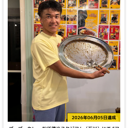
2026年06月05日達成