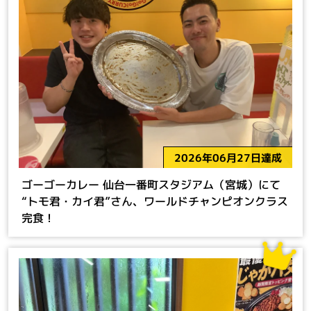
2026年06月27日達成
ゴーゴーカレー 仙台一番町スタジアム（宮城）にて
“トモ君・カイ君”さん、ワールドチャンピオンクラス
完食！