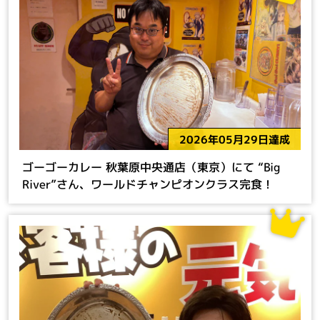
2026年05月29日達成
ゴーゴーカレー 秋葉原中央通店（東京）にて “Big
River”さん、ワールドチャンピオンクラス完食！