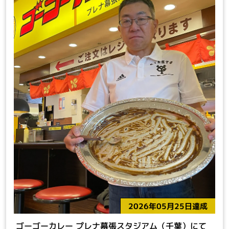
2026年05月25日達成
ゴーゴーカレー プレナ幕張スタジアム（千葉）にて