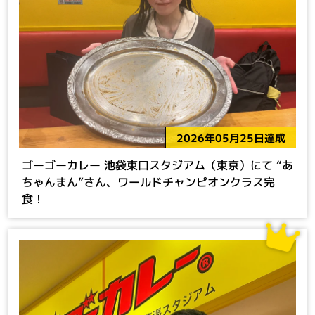
2026年05月25日達成
ゴーゴーカレー 池袋東口スタジアム（東京）にて “あ
ちゃんまん”さん、ワールドチャンピオンクラス完
食！