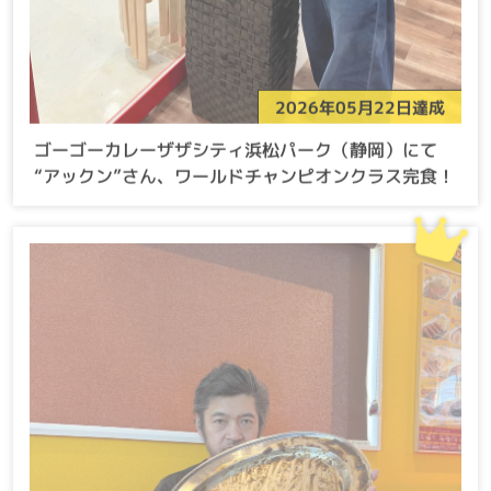
2026年05月22日達成
ゴーゴーカレーザザシティ浜松パーク（静岡）にて
“アックン”さん、ワールドチャンピオンクラス完食！