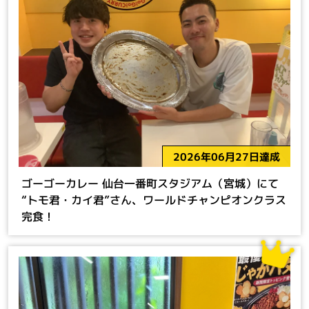
2026年06月27日達成
ゴーゴーカレー 仙台一番町スタジアム（宮城）にて
“トモ君・カイ君”さん、ワールドチャンピオンクラス
完食！