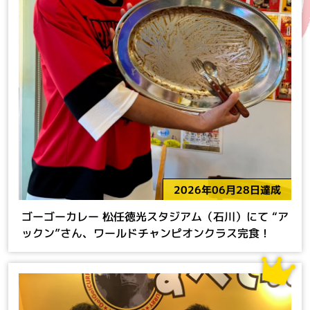
2026年06月28日達成
ゴーゴーカレー 松任徳光スタジアム（石川）にて “ア
ックン”さん、ワールドチャンピオンクラス完食！