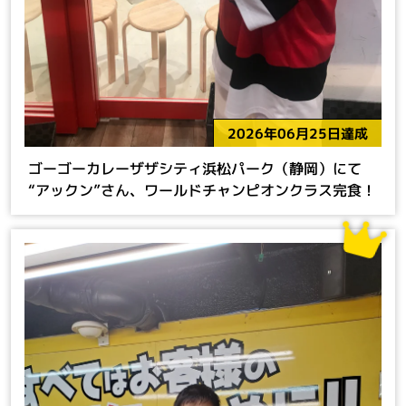
2026年06月25日達成
ゴーゴーカレーザザシティ浜松パーク（静岡）にて
“アックン”さん、ワールドチャンピオンクラス完食！