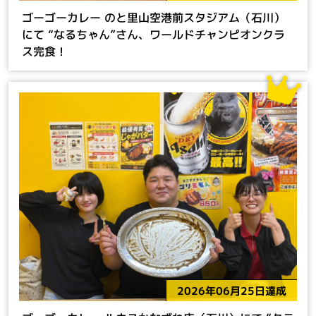
ゴーゴーカレー のと里山空港前スタジアム（石川）
にて “なるちゃん”さん、ワールドチャンピオンクラ
ス完食！
2026年06月25日達成