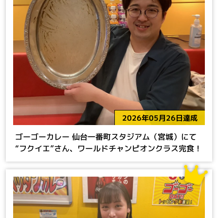
2026年05月26日達成
ゴーゴーカレー 仙台一番町スタジアム（宮城）にて
“フクイエ”さん、ワールドチャンピオンクラス完食！