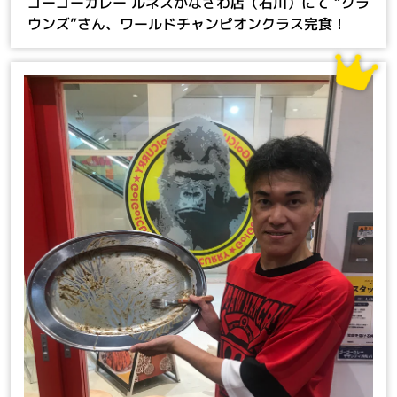
ゴーゴーカレー ルネスかなざわ店（石川）にて “クラ
ウンズ”さん、ワールドチャンピオンクラス完食！