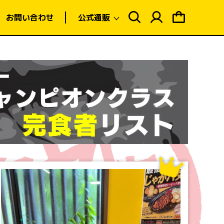
ロ
ピ
グ
ン
お問い合わせ
公式通販
イ
グ
ン
カ
ー
ト