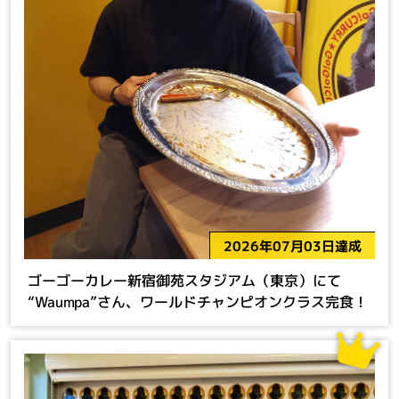
2026年07月03日達成
ゴーゴーカレー新宿御苑スタジアム（東京）にて
“Waumpa”さん、ワールドチャンピオンクラス完食！