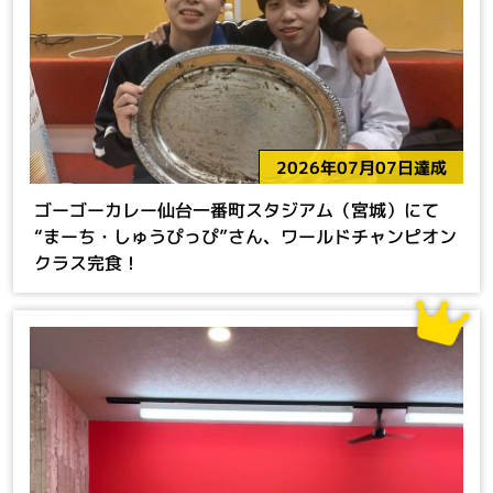
2026年07月07日達成
ゴーゴーカレー仙台一番町スタジアム（宮城）にて
“まーち・しゅうぴっぴ”さん、ワールドチャンピオン
クラス完食！