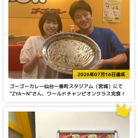
2026年07月16日達成
ゴーゴーカレー仙台一番町スタジアム（宮城）にて
“ZYA～N”さん、ワールドチャンピオンクラス完食！