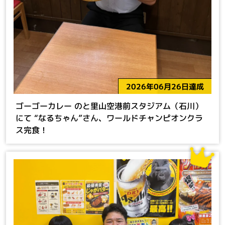
2026年06月26日達成
ゴーゴーカレー のと里山空港前スタジアム（石川）
にて “なるちゃん”さん、ワールドチャンピオンクラ
ス完食！