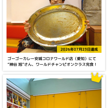
2026年07月23日達成
ゴーゴーカレー安城コロナワールド店（愛知）にて
“神谷 旭”さん、ワールドチャンピオンクラス完食！