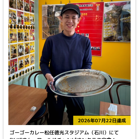
2026年07月22日達成
ゴーゴーカレー松任徳光スタジアム（石川）にて