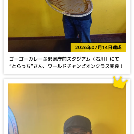
2026年07月14日達成
ゴーゴーカレー金沢県庁前スタジアム（石川）にて
“とらっち”さん、ワールドチャンピオンクラス完食！