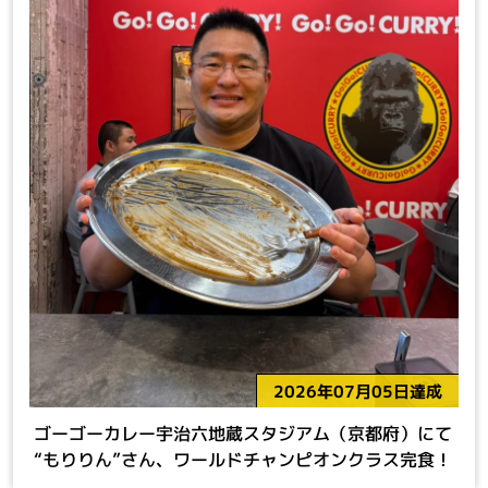
2026年07月05日達成
ゴーゴーカレー宇治六地蔵スタジアム（京都府）にて
“もりりん”さん、ワールドチャンピオンクラス完食！