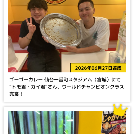
2026年06月27日達成
ゴーゴーカレー 仙台一番町スタジアム（宮城）にて
“トモ君・カイ君”さん、ワールドチャンピオンクラス
完食！