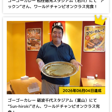
ゴーゴーカレー 松任徳光スタジアム（石川）にて “ア
ックン”さん、ワールドチャンピオンクラス完食！
2026年06月04日達成
ゴーゴーカレー 砺波千代スタジアム（富山）にて
“Sun-hiroki”さん、ワールドチャンピオンクラス完