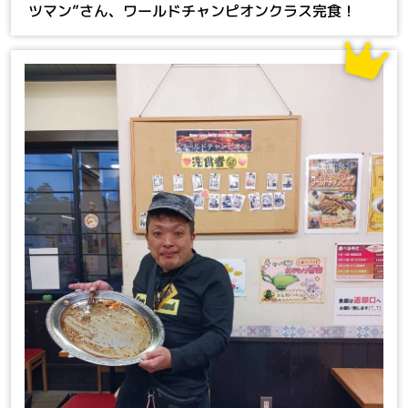
ツマン”さん、ワールドチャンピオンクラス完食！