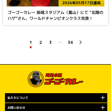
2026年05月17日達成
ゴーゴーカレー 掛尾スタジアム（富山）にて “北陸の
ハゲ”さん、ワールドチャンピオンクラス完食！
1
2
3
…
34
私たちについて
お問い合わせ