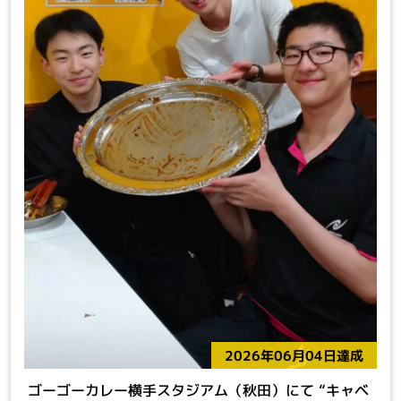
2026年06月04日達成
ゴーゴーカレー横手スタジアム（秋田）にて “キャベ