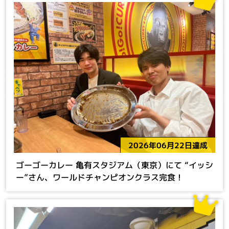
2026年06月22日達成
ゴーゴーカレー 亀有スタジアム（東京）にて “イッシ
ー”さん、ワールドチャンピオンクラス完食！