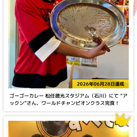
2026年06月28日達成
ゴーゴーカレー 松任徳光スタジアム（石川）にて “ア
ックン”さん、ワールドチャンピオンクラス完食！