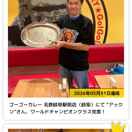
2026年05月31日達成
ゴーゴーカレー 名鉄岐阜駅前店（岐阜）にて “アック
ン”さん、ワールドチャンピオンクラス完食！