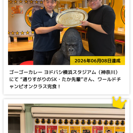
2026年06月08日達成
ゴーゴーカレー ヨドバシ横浜スタジアム（神奈川）
にて “通りすがりのSK・たか先輩”さん、ワールドチ
ャンピオンクラス完食！