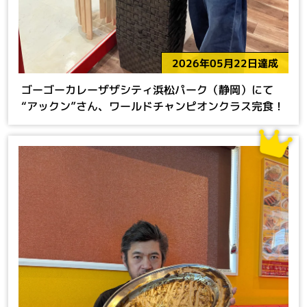
2026年05月22日達成
ゴーゴーカレーザザシティ浜松パーク（静岡）にて
“アックン”さん、ワールドチャンピオンクラス完食！