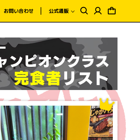
ロ
ピ
グ
ン
お問い合わせ
公式通販
イ
グ
ン
カ
ー
ト